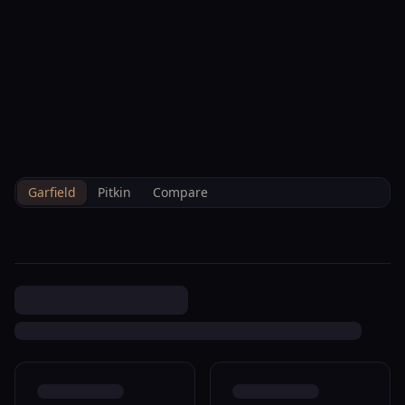
--°F
Heute Einchecken
DE
3D
BRETTELBERG
Property
1188 106 County Rd
Home
/
De
/
/
Garfield
/
Sales
/
Data
Carbondale R090192
Garfield
Pitkin
Compare