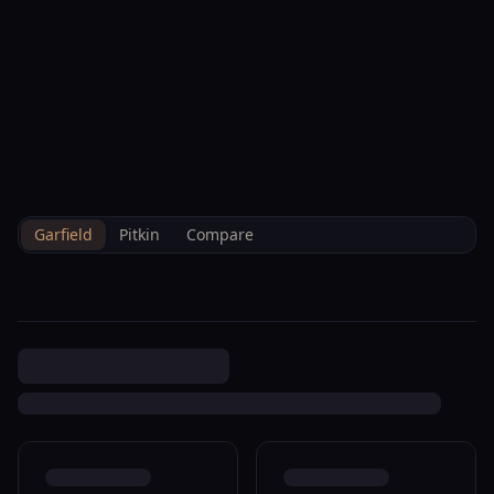
--°F
Heute Einchecken
DE
3D
BRETTELBERG
Property
1901 Grand Ave Glenwood
Home
/
De
/
/
Garfield
/
Sales
/
Data
Springs R311988
Garfield
Pitkin
Compare