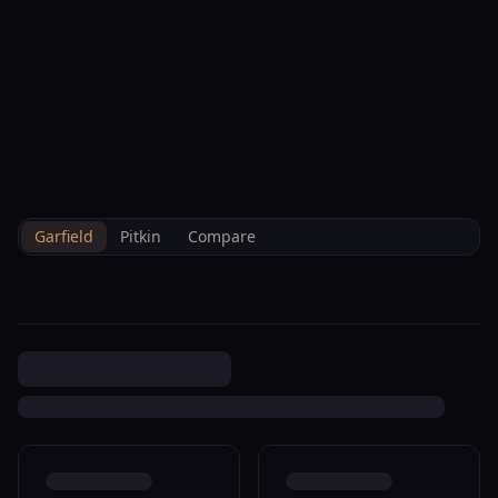
--°F
Heute Einchecken
DE
3D
BRETTELBERG
Property
253 Wulfsohn Rd 102
Home
/
De
/
/
Garfield
/
Sales
/
Data
Glenwood Springs R085598
Garfield
Pitkin
Compare