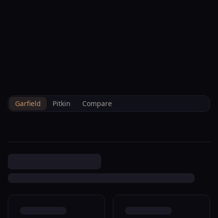
--°F
Heute Einchecken
DE
3D
BRETTELBERG
Property
324 Mineral Springs Cir
Home
/
De
/
/
Garfield
/
Sales
/
Data
Parachute R800360
Garfield
Pitkin
Compare